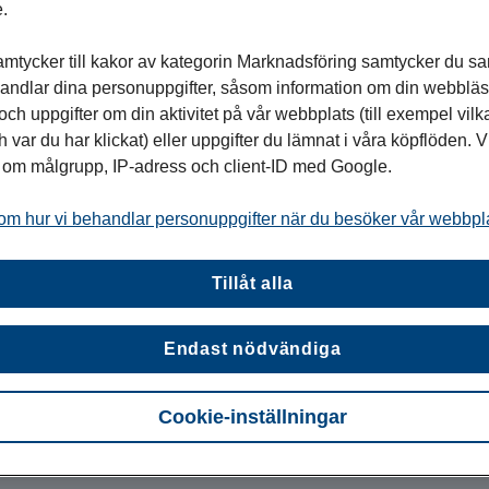
.
arbetar tvärfunktionellt ute i
tycker till kakor av kategorin Marknadsföring samtycker du samt
t och strategi går hand i hand. Vi
handlar dina personuppgifter, såsom information om din webbläsa
rkitektur och leverantörshantering till
h uppgifter om din aktivitet på vår webbplats (till exempel vilk
verksamhetsberedskap.
h var du har klickat) eller uppgifter du lämnat i våra köpflöden. V
r om målgrupp, IP-adress och client-ID med Google.
 på att skapa digitala upplevelser som
– oavsett om det gäller medarbetare,
om hur vi behandlar personuppgifter när du besöker vår webbpl
Tillåt alla
kringsgruppens satsning på data och
t omvandla data till smarta lösningar
Endast nödvändiga
pplevelsen och effektiviteten i
kininlärning och moderna AI-
ationer som formar framtidens
Cookie-inställningar