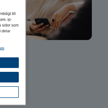
idigt till
re, ip-
a sidor som
i delar
ats