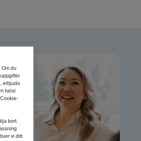
s. Om du
nuppgifter
n, erbjuda
m helst
 ”Cookie-
lja bort.
passning
er vi ditt