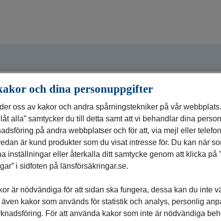
ens motor i
kakor och dina personuppgifter
pen
der oss av kakor och andra spårningstekniker på vår webbplat
illåt alla” samtycker du till detta samt att vi behandlar dina perso
adsföring på andra webbplatser och för att, via mejl eller telefo
edan är kund produkter som du visat intresse för. Du kan när so
ns digitala utveckling. Vi driver den
a inställningar eller återkalla ditt samtycke genom att klicka på
vererar förstklassiga IT-lösningar,
ngar” i sidfoten på länsförsäkringar.se.
änster som skapar värde för hela
obust och framtidssäker IT-miljö –
or är nödvändiga för att sidan ska fungera, dessa kan du inte vä
ndnära och effektiva affärer i hela
s även kakor som används för statistik och analys, personlig an
knadsföring. För att använda kakor som inte är nödvändiga behöv