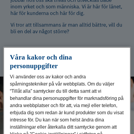
jobbar hos oss ska trivas och utvecklas både
inom yrket och som människa. Vi är här för länet,
här för kunderna och här för dig.
Vi tror att tillsammans är man alltid bättre, vill du
bli en del av något större?
Våra kakor och dina
personuppgifter
Vi använder oss av kakor och andra
spårningstekniker på vår webbplats. Om du väljer
“Tillåt alla” samtycker du till detta samt att vi
behandlar dina personuppgifter för marknadsföring på
andra webbplatser och för att, via mejl eller telefon,

erbjuda dig som redan är kund produkter som du visat
intresse för. Du kan när som helst ändra dina
inställningar eller återkalla ditt samtycke genom att