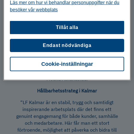
Läs mer om hur vi behandlar personuppgifter när du
besöker vår webbplats
Hur är det att jobba
på LF Kalmar?
Tillåt alla
Endast nödvändiga
Cookie-inställningar
Melina Athanasiadi
Hållbarhetsstrateg i Kalmar
“LF Kalmar är en stabil, trygg och samtidigt
inspirerande arbetsplats där det finns ett
genuint engagemang för både kunder, samhälle
och medarbetare. Här får man ett stort
förtroende, möjlighet att påverka och bidra till