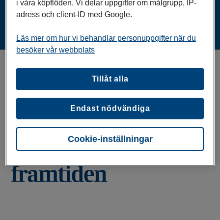
i våra köpflöden. Vi delar uppgifter om målgrupp, IP-
adress och client-ID med Google.
Läs mer om hur vi behandlar personuppgifter när du
besöker vår webbplats
Tillåt alla
V
ar med och skapa
Endast nödvändiga
en kundupplevelse i
Cookie-inställningar
tiden – och för
framtiden