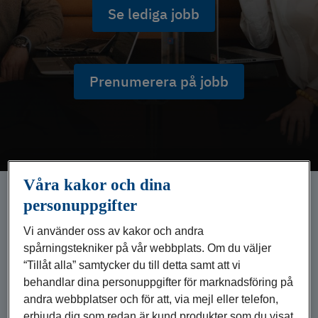
Se lediga jobb
Prenumerera på jobb
Våra kakor och dina
personuppgifter
Välkommen till LF
Vi använder oss av kakor och andra
Skaraborg
spårningstekniker på vår webbplats. Om du väljer
“Tillåt alla” samtycker du till detta samt att vi
behandlar dina personuppgifter för marknadsföring på
LF Skaraborg är lite annorlunda. Vi ägs nämligen
av våra kunder. Varje gång vi har kontakt med en
andra webbplatser och för att, via mejl eller telefon,
kund så pratar vi också med en av våra ägare. Det
erbjuda dig som redan är kund produkter som du visat