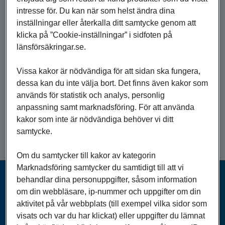
ställer lite högre krav än vanligt, men det är också
intresse för. Du kan när som helst ändra dina
det som gör det så roligt.
inställningar eller återkalla ditt samtycke genom att
klicka på ”Cookie-inställningar” i sidfoten på
Ditt arbete hos oss bidrar till något större, då vi
länsförsäkringar.se.
tillsammans utvecklar Skaraborg – både
långsiktigt och förebyggande. På så sätt kan du
Vissa kakor är nödvändiga för att sidan ska fungera,
vara med och tillföra ett varaktigt värde som går
dessa kan du inte välja bort. Det finns även kakor som
utanför ditt eget arbete.
används för statistik och analys, personlig
anpassning samt marknadsföring. För att använda
kakor som inte är nödvändiga behöver vi ditt
samtycke.
Om du samtycker till kakor av kategorin
Marknadsföring samtycker du samtidigt till att vi
behandlar dina personuppgifter, såsom information
om din webbläsare, ip-nummer och uppgifter om din
aktivitet på vår webbplats (till exempel vilka sidor som

visats och var du har klickat) eller uppgifter du lämnat