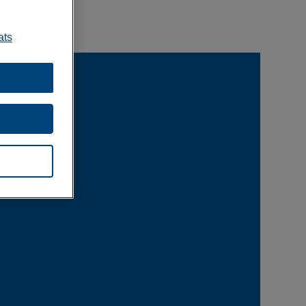
ats
