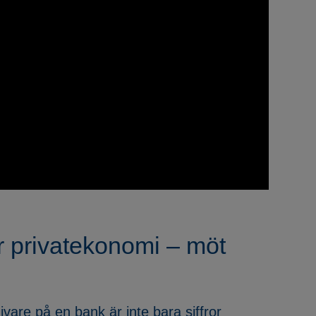
r privatekonomi – möt
ivare på en bank är inte bara siffror