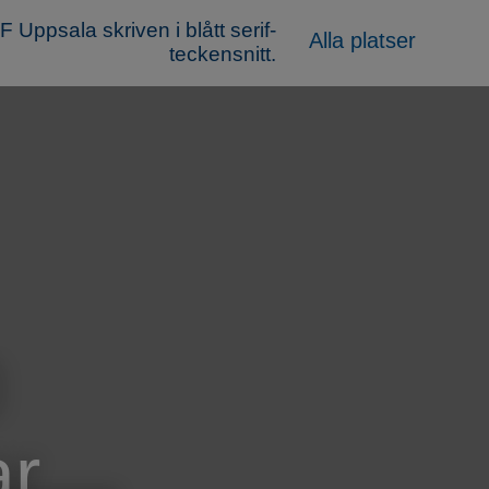
Alla platser
l
ar