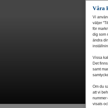
Våra 
Vi använ
väljer “T
för markn
dig som r
ändra din
inställni
Vissa kak
Det finn
samt mar
samtycke
Om du sam
att vi be
nummer oc
visats oc