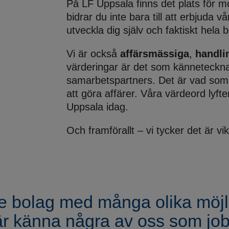
På LF Uppsala finns det plats för m
bidrar du inte bara till att erbjuda vå
utveckla dig själv och faktiskt hela b
Vi är också
affärsmässiga
,
handli
värderingar är det som kännetecknar
samarbetspartners. Det är vad som 
att göra affärer. Våra värdeord lyfte
Uppsala idag.
Och framförallt – vi tycker det är vik
e bolag med många olika möjlig
r känna några av oss som job