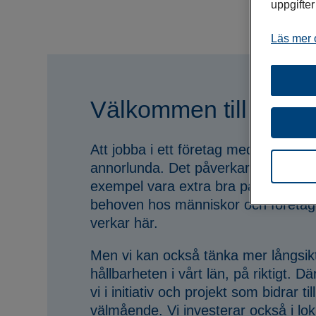
uppgifte
Läs mer 
Välkommen till LF U
Att jobba i ett företag med 150 000 
annorlunda. Det påverkar nästan allt 
exempel vara extra bra på att förstå
behoven hos människor och företag
verkar här.
Men vi kan också tänka mer långsiktigt
hållbarheten i vårt län, på riktigt. Dä
vi i initiativ och projekt som bidrar t
välmående. Vi investerar också i loka