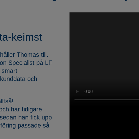
ta-keimst
håller Thomas till.
n Specialist på LF
 smart
 kunddata och
ltså!
ch har tidigare
 sedan han fick upp
föring passade så