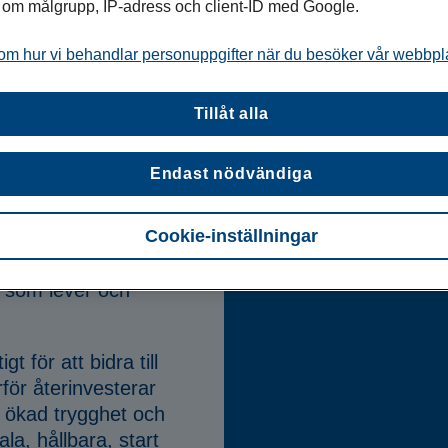
r om målgrupp, IP-adress och client-ID med Google.
om hur vi behandlar personuppgifter när du besöker vår webbpl
Tillåt alla
ppsala
Endast nödvändiga
ägare är
Cookie-inställningar
vi gör. Vi måste till
 de verkliga
 som lever och
 för att bidra till
rför återinvesterar
ill ökad trygghet och
la, hållbara, start