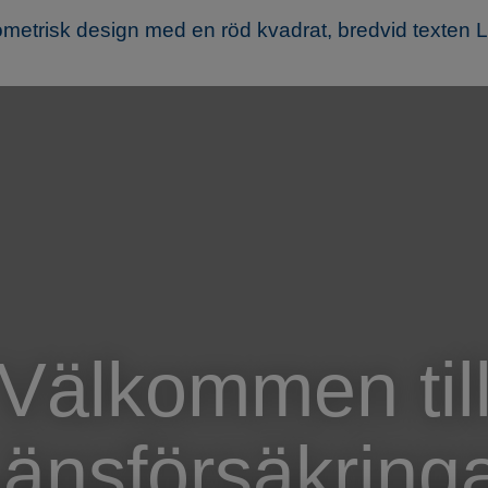
Välkommen til
änsförsäkring