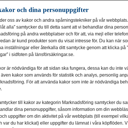
kakor och dina personuppgifter
Kom och utvecklas med oss!
der oss av kakor och andra spårningstekniker på vår webbplat
illåt alla” samtycker du till detta samt att vi behandlar dina perso
adsföring på andra webbplatser och för att, via mejl eller telefo
edan är kund produkter som du visat intresse för. Du kan när so
Se lediga jobb
Prenumerera på jobb
a inställningar eller återkalla ditt samtycke genom att klicka på
ngar” i sidfoten på länsförsäkringar.se.
or är nödvändiga för att sidan ska fungera, dessa kan du inte vä
s även kakor som används för statistik och analys, personlig an
knadsföring. För att använda kakor som inte är nödvändiga behöv
.
tycker till kakor av kategorin Marknadsföring samtycker du samt
handlar dina personuppgifter, såsom information om din webbläsa
h uppgifter om din aktivitet på vår webbplats (till exempel vilk
h var du har klickat) eller uppgifter du lämnat i våra köpflöden. V