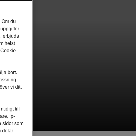
s. Om du
nuppgifter
n, erbjuda
m helst
 ”Cookie-
lja bort.
passning
er vi ditt
idigt till
re, ip-
a sidor som
i delar