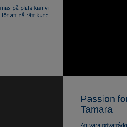
omas på plats kan vi
för att nå rätt kund
.
Passion fö
Tamara
Att vara privatrådg